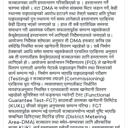
सञ्चालनका लागि हस्तान्तरण गरिसकिएको छ । हस्तान्तरण गर्ने
चरणमा रहेको ८ वटा DMA मा पर्याप्त संख्यामा मिटर जडान गर्ने, केही
स्थानमा पाइपलाइनको अवरोध हटाउने तथा तेस्रो पक्षबाट क्षति पुगेका
पाइपलाइनको पुनःस्थापना गर्न समय लागेकाले हस्तान्तरण प्रक्रिया
केही ढिलाइ भएको जनाएको छ । हाल ती सबै प्राविधिक समस्या
समाधान गरी आवश्यक परीक्षण सफलतापूर्वक सम्पन्न भइसकेकाले
केयूकेएललाई हस्तान्तरण गर्न लागिएको निर्देशनालयले जनाएको छ।
आयोजना निर्देशक श्रेष्ठका अनुसार ती DMA हरूबाट करिब एक
वर्षदेखि नियमित रूपमा खानेपानी वितरण भइरहेको छ। सबै निर्माण
ठेक्काको अवधि समेत समाप्त भइसकेकाले प्रचलित प्रक्रिया अनुसार
अब ती प्रणालीहरू केयुकेएललाई सञ्चालनका लागि हस्तान्तरण गर्न
लागिएको हो। आयोजना कार्यान्वयन निर्देशनालय (PID) ले खानेपानी
वितरण प्रणाली अन्तर्गत नेटवर्क पाइपलाइन निर्माण तथा विस्तारको
कार्य सम्पन्न गर्छ। निर्माण सम्पन्न भएपछि पाइपलाइनको परीक्षण
(Testing) र सञ्चालनमा ल्याउने (Commissioning)
प्रक्रिया पूरा गरिन्छ। त्यसपश्चात् प्रणालीबाट निर्धारित
मापदण्डअनुसार नियमित र प्रभावकारी रूपमा खानेपानी वितरण
भइरहेको सुनिश्चित गर्न फङ्सनल ग्यारेन्टी टेस्ट (Functional
Guarantee Test–FGT) काठमाडौं उपत्यका खानेपानी लिमिटेड
(KUKL) सँगको संयुक्त अनुगमनमा सम्पन्न गरिन्छ। FGT
सफलतापूर्वक सम्पन्न भई प्रणाली सञ्चालनयोग्य भएको पुष्टि भएपछि
सम्बन्धित डिस्ट्रिक्ट मिटरिङ एरिया (District Metering
Area–DMA) सञ्चालन तथा मर्मत–सम्भारका लागि औपचारिक
रूपमा KUKL लाई हस्तान्तरण गर्नुपर्ने प्रावधान छ। हस्तान्तरणका गर्न