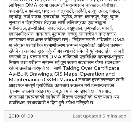
लागिएका DMA हरूमा काठमाडौं महानगरका चारखाल, धोबीधारा,
कमलादी, बागबजार, घण्टाघर, क्षेत्रपाटी, नरदेवी, ढल्कु, ठमेल, ज्याठा,
महाबौद्ध, नयाँ सडक, इन्द्रचोक, न्युरोड, लगन, बसन्तपुर, टेकु, ह्युमत,
सुन्धारा र त्रिपुरेश्वर क्षेत्रका साथै ललितपुरका एकान्तकुना,
भनीमण्डल, झम्सीखेल, जावलाखेल, बखुण्डोल, कुपण्डोल, ग्वार्को,
महालक्ष्मीस्थान, मानभवन, पुलचोक, नख्खु, लगनखेल र मंगलबजार
लगायतका सेवा क्षेत्र समेटिएका छन्। निर्देशनालयले अधिकांश DMA
मा संयुक्त प्राविधिक प्रमाणीकरण सम्पन्न भइसकेको, अन्तिम चरणमा
रहेको वा तत्काल सुरु गर्नुपर्ने अवस्थाबारे समेत केयुकेएललाई जानकारी
गराएको छ। पत्रमा सबै DMA तोकिएको प्राविधिक मापदण्डअनुसार
निर्माण तथा परीक्षण सम्पन्न भई पूर्ण रूपमा सञ्चालन योग्य अवस्थामा
रहेको उल्लेख गरिएको छ। साथै Taking Over Certificate,
As-Built Drawings, GIS Maps, Operation and
Maintenance (O&M) Manual लगायत हस्तान्तरणका लागि
आवश्यक सम्पूर्ण प्राविधिक कागजात संकलन गरी हस्तान्तरणको
क्रममा उपलब्ध गराइने प्रतिबद्धता पनि जनाइएको छ। यसबाट
काठमाडौं उपत्यकाको खानेपानी वितरण प्रणालीको व्यवस्थापन थप
व्यवस्थित, प्रभावकारी र दिगो हुने अपेक्षा गरिएको छ।
2019-01-09
Last updated 3 mins ago